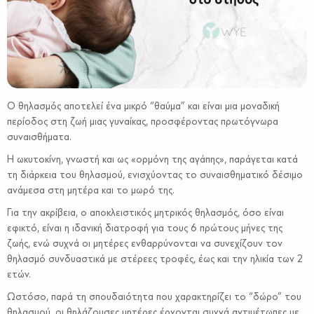
Ο θηλασμός αποτελεί ένα μικρό “θαύμα” και είναι μια μοναδική
περίοδος στη ζωή μιας γυναίκας, προσφέροντας πρωτόγνωρα
συναισθήματα.
Η ωκυτοκίνη, γνωστή και ως «ορµόνη της αγάπης», παράγεται κατά
τη διάρκεια του θηλασµού, ενισχύοντας το συναισθηματικό δέσιμο
ανάμεσα στη μητέρα και το μωρό της.
Για την ακρίβεια, ο αποκλειστικός µητρικός θηλασµός, όσο είναι
εφικτό, είναι η ιδανική διατροφή για τους 6 πρώτους µήνες της
ζωής, ενώ συχνά οι μητέρες ενθαρρύνονται να συνεχίζουν τον
θηλασμό συνδυαστικά με στέρεες τροφές, έως και την ηλικία των 2
ετών.
Ωστόσο, παρά τη σπουδαιότητα που χαρακτηρίζει το “δώρο” του
θηλασμού, οι θηλάζουσες μητέρες έρχονται συχνά αντιμέτωπες με