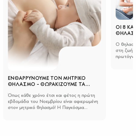
ΟΙ 8 ΚΑ
ΘΗΛΑΣΜ
(2025)
Ο θηλασμ
στη ζωή 
πρωτόγνωρα σ
μανούλες 
ΕΝΘΑΡΡΥΝΟΥΜΕ ΤΟΝ ΜΗΤΡΙΚΟ
ΘΗΛΑΣΜΟ – ΘΩΡΑΚΙΖΟΥΜΕ ΤΑ
ΒΡΕΦΗ!
Όπως κάθε χρόνο έτσι και φέτος η πρώτη
εβδομάδα του Νοεμβρίου είναι αφιερωμένη
στον μητρικό θηλασμό! Η Παγκόσμια
Εβδομάδα Μητρικού Θηλασμού...