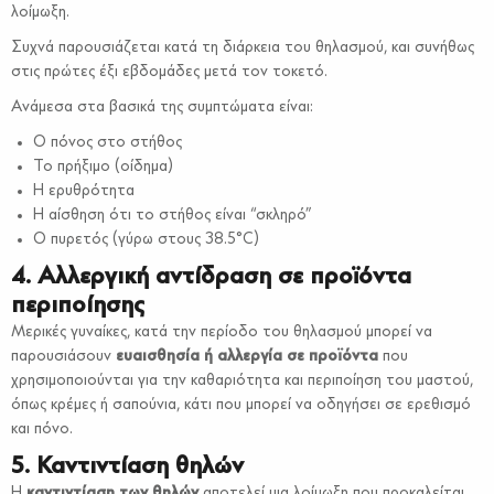
λοίμωξη.
Συχνά παρουσιάζεται κατά τη διάρκεια του θηλασμού, και συνήθως
στις πρώτες έξι εβδομάδες μετά τον τοκετό.
Ανάμεσα στα βασικά της συμπτώματα είναι:
Ο πόνος στο στήθος
Το πρήξιμο (οίδημα)
Η ερυθρότητα
Η αίσθηση ότι το στήθος είναι “σκληρό”
Ο πυρετός (γύρω στους 38.5°C)
4. Αλλεργική αντίδραση σε προϊόντα
περιποίησης
Μερικές γυναίκες, κατά την περίοδο του θηλασμού μπορεί να
παρουσιάσουν
ευαισθησία ή αλλεργία σε προϊόντα
που
χρησιμοποιούνται για την καθαριότητα και περιποίηση του μαστού,
όπως κρέμες ή σαπούνια, κάτι που μπορεί να οδηγήσει σε ερεθισμό
και πόνο.
5. Καντιντίαση θηλών
Η
καντιντίαση των θηλών
αποτελεί μια λοίμωξη που προκαλείται