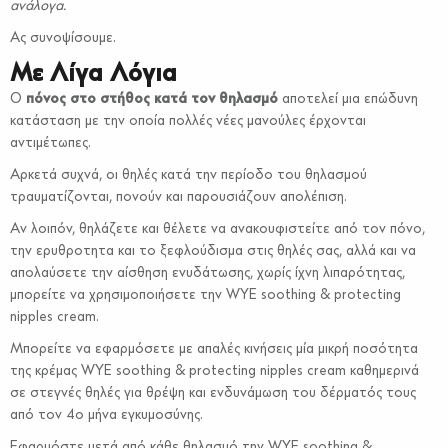
ανάλογα.
Ας συνοψίσουμε.
Με Λίγα Λόγια
Ο
πόνος στο στήθος κατά τον θηλασμό
αποτελεί μια επώδυνη
κατάσταση με την οποία πολλές νέες μανούλες έρχονται
αντιμέτωπες.
Αρκετά συχνά, οι θηλές κατά την περίοδο του θηλασμού
τραυματίζονται, πονούν και παρουσιάζουν απολέπιση.
Αν λοιπόν, θηλάζετε και θέλετε να ανακουφιστείτε από τον πόνο,
την ερυθροτητα και το ξεφλούδισμα στις θηλές σας, αλλά και να
απολαύσετε την αίσθηση ενυδάτωσης, χωρίς ίχνη λιπαρότητας,
μπορείτε να χρησιμοποιήσετε την WYE soothing & protecting
nipples cream.
Μπορείτε να εφαρμόσετε με απαλές κινήσεις μία μικρή ποσότητα
της κρέμας WYE soothing & protecting nipples cream καθημερινά
σε στεγνές θηλές για θρέψη και ενδυνάμωση του δέρματός τους
από τον 4ο μήνα εγκυμοσύνης.
Εφαρμόστε μετά από κάθε θηλασμό την WYE soothing &